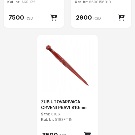
Kat. br:
AKRJP2
Kat. br:
6600156310
7500
2900
RSD
RSD
ZUB UTOVARIVACA
CRVENI PRAVI 810mm
Šifra:
6186
Kat. br:
5193FT1N