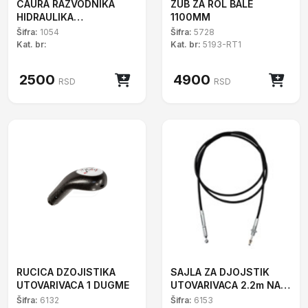
CAURA RAZVODNIKA
ZUB ZA ROL BALE
HIDRAULIKA
1100MM
UTOVARIVCA
Šifra:
1054
Šifra:
5728
Kat. br:
Kat. br:
5193-RT1
2500
4900
RSD
RSD
RUCICA DZOJISTIKA
SAJLA ZA DJOJSTIK
UTOVARIVACA 1 DUGME
UTOVARIVACA 2.2m NA
KUGLU
Šifra:
6132
Šifra:
6153