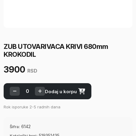
ZUB UTOVARIVACA KRIVI 680mm
KROKODIL
3900
RSD
Rok isporuke 2-5 radnih dana
6142
Šifra:
519351435
Kataloški broj: